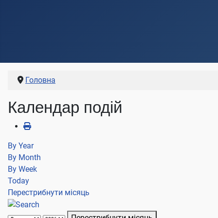
Головна
Календар подій
By Year
By Month
By Week
Today
Перестрибнути місяць
Перестрибнути місяць