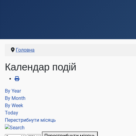
Головна
Календар подій
By Year
By Month
By Week
Today
Перестрибнути місяць
Перестрибнути місяць