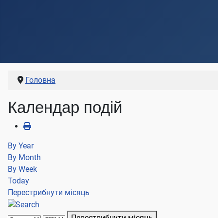
Головна
Календар подій
By Year
By Month
By Week
Today
Перестрибнути місяць
Перестрибнути місяць