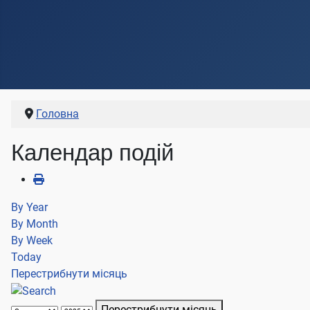
Головна
Календар подій
By Year
By Month
By Week
Today
Перестрибнути місяць
Перестрибнути місяць