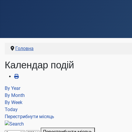
Головна
Календар подій
By Year
By Month
By Week
Today
Перестрибнути місяць
Перестрибнути місяць