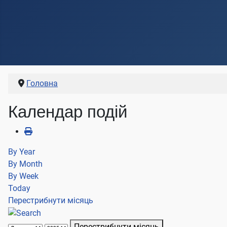
Головна
Календар подій
By Year
By Month
By Week
Today
Перестрибнути місяць
Перестрибнути місяць