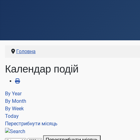
Головна
Календар подій
By Year
By Month
By Week
Today
Перестрибнути місяць
Перестрибнути місяць