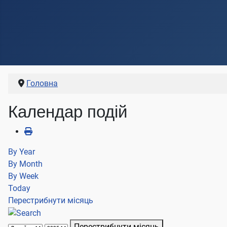
Головна
Календар подій
By Year
By Month
By Week
Today
Перестрибнути місяць
Перестрибнути місяць