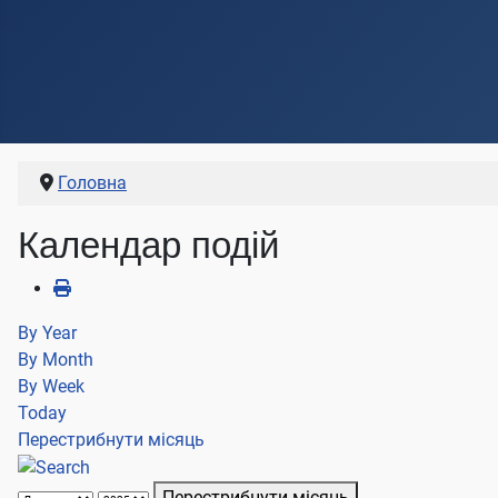
Головна
Календар подій
By Year
By Month
By Week
Today
Перестрибнути місяць
Перестрибнути місяць