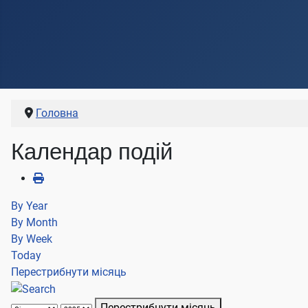
Головна
Календар подій
By Year
By Month
By Week
Today
Перестрибнути місяць
Перестрибнути місяць