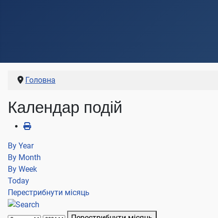
Головна
Календар подій
By Year
By Month
By Week
Today
Перестрибнути місяць
Перестрибнути місяць