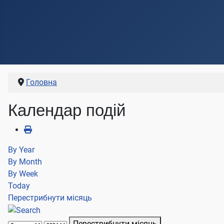
Головна
Календар подій
By Year
By Month
By Week
Today
Перестрибнути місяць
Перестрибнути місяць