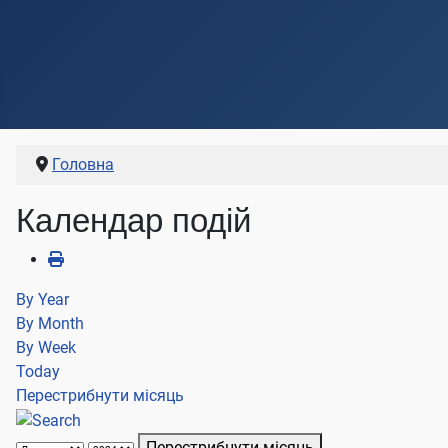
Головна
Календар подій
By Year
By Month
By Week
Today
Перестрибнути місяць
Перестрибнути місяць