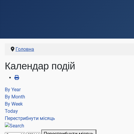
Головна
Календар подій
By Year
By Month
By Week
Today
Перестрибнути місяць
Перестрибнути місяць