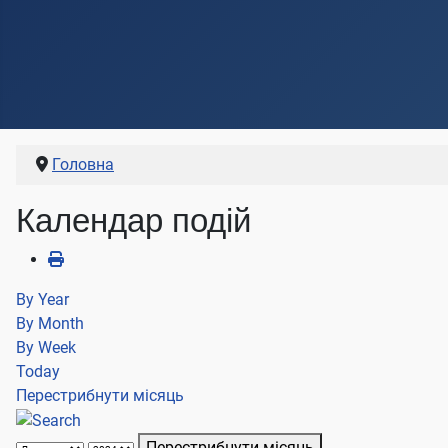
Головна
Календар подій
By Year
By Month
By Week
Today
Перестрибнути місяць
Перестрибнути місяць