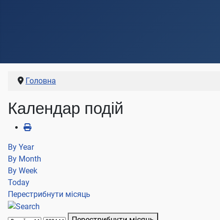
Головна
Календар подій
By Year
By Month
By Week
Today
Перестрибнути місяць
Перестрибнути місяць