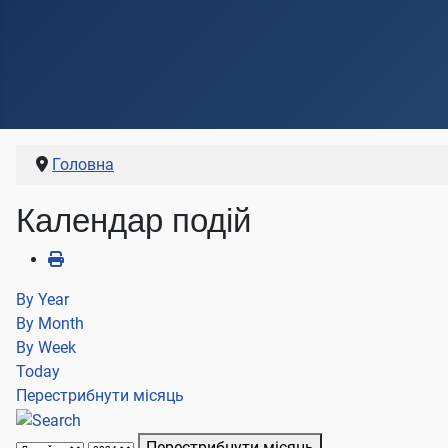
Головна
Календар подій
By Year
By Month
By Week
Today
Перестрибнути місяць
Перестрибнути місяць