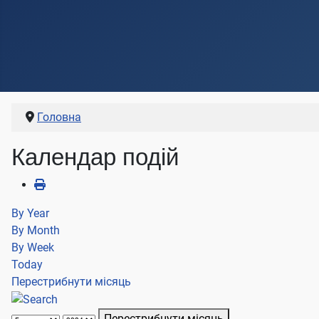
Головна
Календар подій
By Year
By Month
By Week
Today
Перестрибнути місяць
Перестрибнути місяць