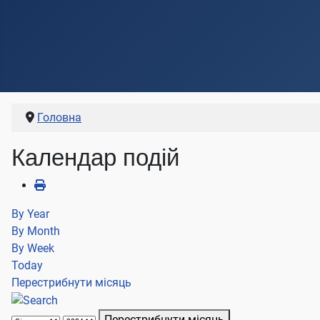
Головна
Календар подій
By Year
By Month
By Week
Today
Перестрибнути місяць
Перестрибнути місяць