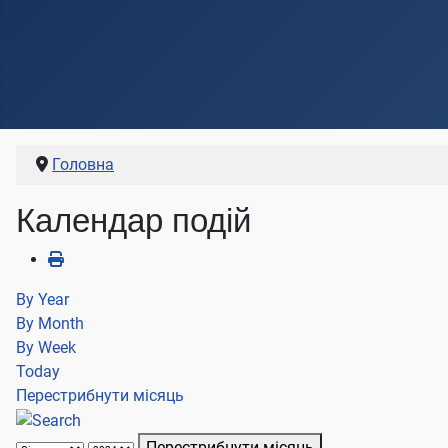
Головна
Календар подій
By Year
By Month
By Week
Today
Перестрибнути місяць
Перестрибнути місяць