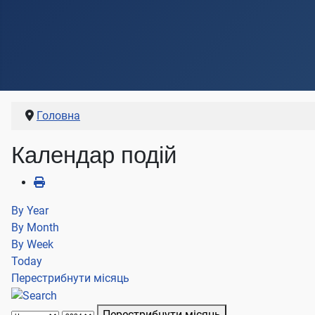
Головна
Календар подій
By Year
By Month
By Week
Today
Перестрибнути місяць
Перестрибнути місяць