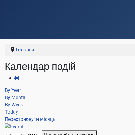
Головна
Календар подій
By Year
By Month
By Week
Today
Перестрибнути місяць
Перестрибнути місяць