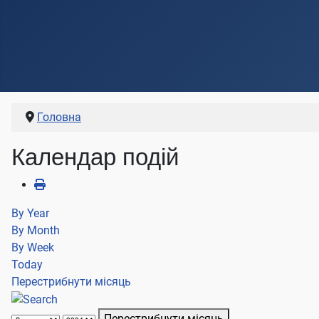
Головна
Календар подій
By Year
By Month
By Week
Today
Перестрибнути місяць
Перестрибнути місяць