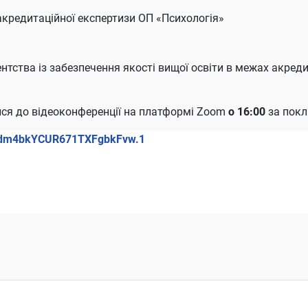
кредитаційної експертизи ОП «Психологія»
нтства із забезпечення якості вищої освіти в межах акред
ися до відеоконференції на платформі Zoom
о 16:00
за пок
Tqdm4bkYCUR671TXFgbkFvw.1