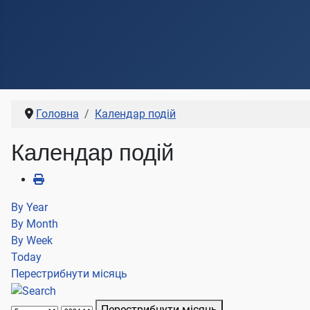
Головна
Календар подій
Календар подій
By Year
By Month
By Week
Today
Перестрибнути місяць
Перестрибнути місяць