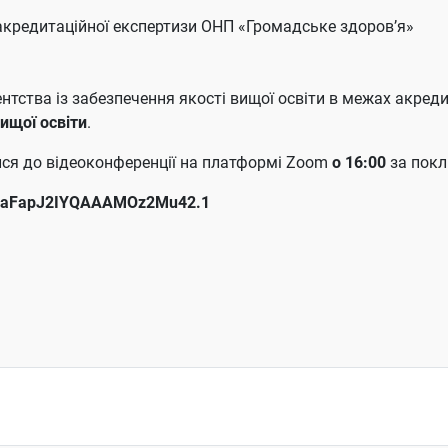
акредитаційної експертизи ОНП «Громадське здоров’я»
нтства із забезпечення якості вищої освіти в межах акред
ищої освіти
.
ися до відеоконференції на платформі Zoom
о 16:00
за пок
rWIaFapJ2IYQAAAMOz2Mu42.1