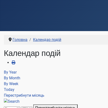
Головна
Календар подій
Календар подій
By Year
By Month
By Week
Today
Перестрибнути місяць
Перестрибнути місяць