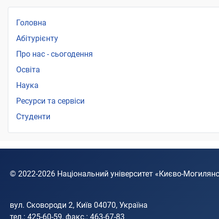
Головна
Абітурієнту
Про нас - сьогодення
Освіта
Наука
Ресурси та сервіси
Студенти
© 2022-2026
Національний університет «Києво-Могилян
вул. Сковороди 2, Київ 04070, Україна
тел.: 425-60-59, факс.: 463-67-83