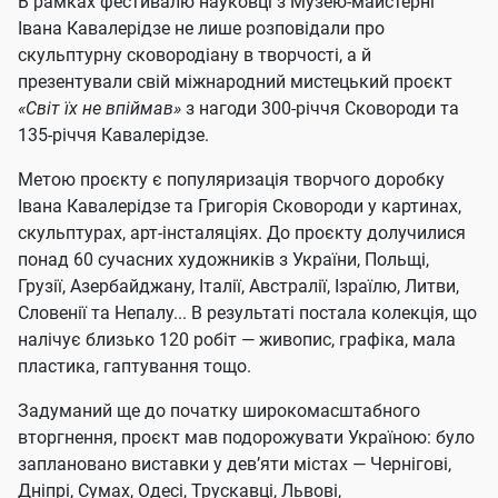
В рамках фестивалю науковці з Музею-майстерні
Івана Кавалерідзе не лише розповідали про
скульптурну сковородіану в творчості, а й
презентували свій міжнародний мистецький проєкт
«Світ їх не впіймав»
з нагоди 300-річчя Сковороди та
135-річчя Кавалерідзе.
Метою проєкту є популяризація творчого доробку
Івана Кавалерідзе та Григорія Сковороди у картинах,
скульптурах, арт-інсталяціях. До проєкту долучилися
понад 60 сучасних художників з України, Польщі,
Грузії, Азербайджану, Італії, Австралії, Ізраїлю, Литви,
Словенії та Непалу... В результаті постала колекція, що
налічує близько 120 робіт — живопис, графіка, мала
пластика, гаптування тощо.
Задуманий ще до початку широкомасштабного
вторгнення, проєкт мав подорожувати Україною: було
заплановано виставки у дев’яти містах — Чернігові,
Дніпрі, Сумах, Одесі, Трускавці, Львові,