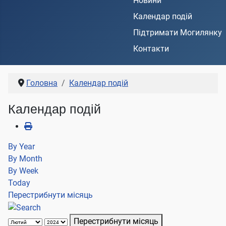
Новини
Календар подій
Підтримати Могилянку
Контакти
Головна
Календар подій
Календар подій
By Year
By Month
By Week
Today
Перестрибнути місяць
Перестрибнути місяць