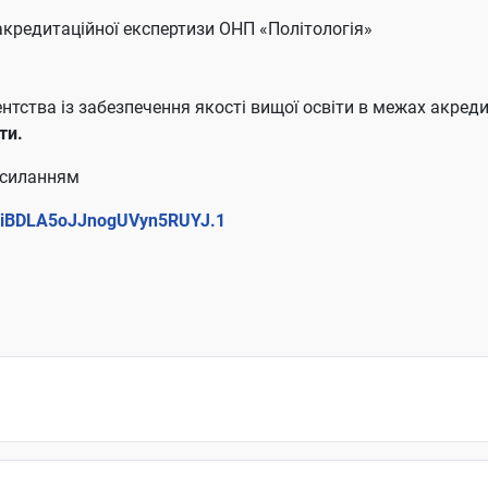
кредитаційної експертизи ОНП «Політологія»
нтства із забезпечення якості вищої освіти в межах акреди
іти.
осиланням
7iBDLA5oJJnogUVyn5RUYJ.1