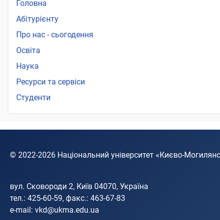
Головна
Абітурієнту
Про нас - сьогодення
Освіта
Наука
Ресурси та сервіси
Студенти
© 2022-2026
Національний університет «Києво-Могилян
вул. Сковороди 2, Київ 04070, Україна
тел.: 425-60-59, факс.: 463-67-83
e-mail:
vkd@ukma.edu.ua