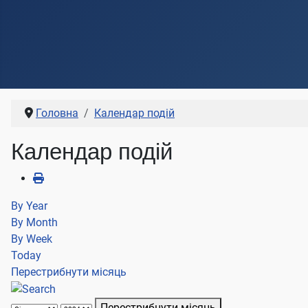
Головна
Календар подій
Календар подій
By Year
By Month
By Week
Today
Перестрибнути місяць
Перестрибнути місяць