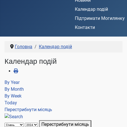
Новини
Календар подій
Підтримати Могилянку
Контакти
Головна
Календар подій
Календар подій
By Year
By Month
By Week
Today
Перестрибнути місяць
Перестрибнути місяць