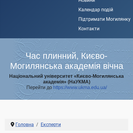
Новини
Календар подій
Підтримати Могилянку
Контакти
Час плинний, Києво-
Могилянська академія вічна
Національний університет «Києво-Могилянська
академія» (НаУКМА)
Перейти до
https://www.ukma.edu.ua/
Головна
Експерти