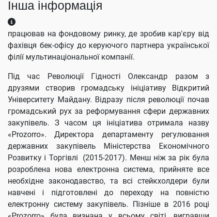
Інша інформація
Інша інформація
працював на фондовому ринку, де зробив кар'єру від
фахівця бек-офісу до керуючого партнера української
філії мультинаціональної компанії.
Під час Революції Гідності Олександр разом з
друзями створив громадську ініціативу Відкритий
Університету Майдану. Відразу після революції почав
громадський рух за реформування сфери державних
закупівель. З часом ця ініціатива отримала назву
«Prozorro». Директора департаменту регулювання
державних закупівель Міністерства Економічного
Розвитку і Торгівлі (2015-2017). Менш ніж за рік була
розроблена нова електронна система, прийняте все
необхідне законодавство, та всі стейкхолдери були
навчені і підготовлені до переходу на повністю
електронну систему закупівель. Пізніше в 2016 році
«Prozorro» була визнана у всьому світі, вигравши