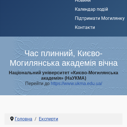
Новини
Календар подій
Підтримати Могилянку
Контакти
Час плинний, Києво-
Могилянська академія вічна
Національний університет «Києво-Могилянська
академія» (НаУКМА)
Перейти до
https://www.ukma.edu.ua/
Головна
Експерти