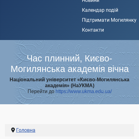
Новини
Календар подій
Підтримати Могилянку
Контакти
Час плинний, Києво-
Могилянська академія вічна
Національний університет «Києво-Могилянська
академія» (НаУКМА)
Перейти до
https://www.ukma.edu.ua/
Головна