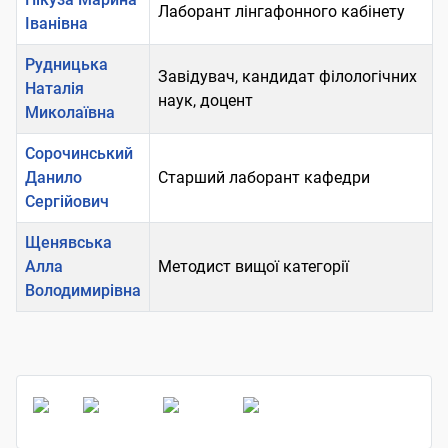
Лаборант лінгафонного кабінету
Іванівна
Рудницька
Завідувач, кандидат філологічних
Наталія
наук, доцент
Миколаївна
Сорочинський
Данило
Старший лаборант кафедри
Сергійович
Щенявська
Алла
Методист вищої категорії
Володимирівна
Таблиця контактів,