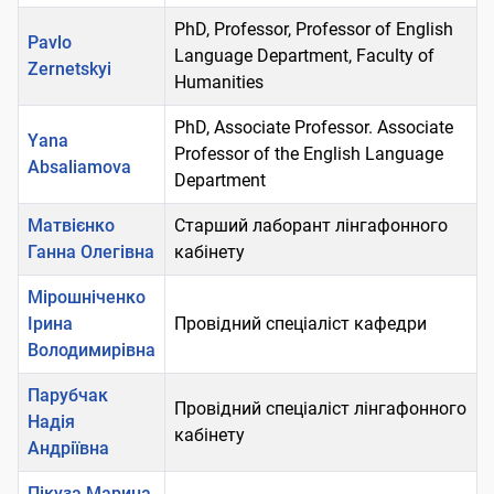
PhD, Professor, Professor of English
Pavlo
Language Department, Faculty of
Zernetskyi
Humanities
PhD, Associate Professor. Associate
Yana
Professor of the English Language
Absaliamova
Department
Матвієнко
Старший лаборант лінгафонного
Ганна Олегівна
кабінету
Мірошніченко
Ірина
Провідний спеціаліст кафедри
Володимирівна
Парубчак
Провідний спеціаліст лінгафонного
Надія
кабінету
Андріївна
Пікуза Марина