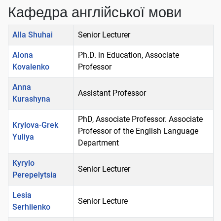
Кафедра англійської мови
Ім'я
Деталі
Alla Shuhai
Senior Lecturer
Alona
Ph.D. in Education, Associate
Kovalenko
Professor
Anna
Assistant Professor
Kurashyna
PhD, Associate Professor. Associate
Krylova-Grek
Professor of the English Language
Yuliya
Department
Kyrylo
Senior Lecturer
Perepelytsia
Lesia
Senior Lecture
Serhiienko