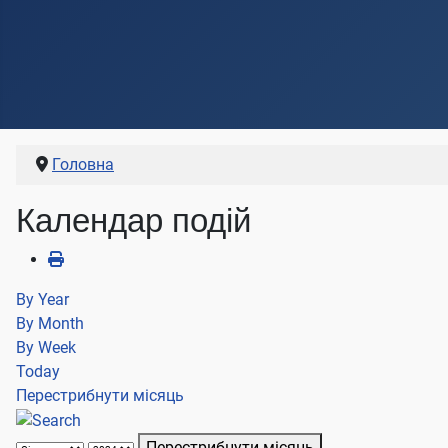
Головна
Календар подій
By Year
By Month
By Week
Today
Перестрибнути місяць
Перестрибнути місяць