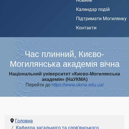
Новини
Календар подій
Підтримати Могилянку
Контакти
Час плинний, Києво-
Могилянська академія вічна
Національний університет «Києво-Могилянська
академія» (НаУКМА)
Перейти до
https://www.ukma.edu.ua/
Головна
Кафедра загального та слов'янського